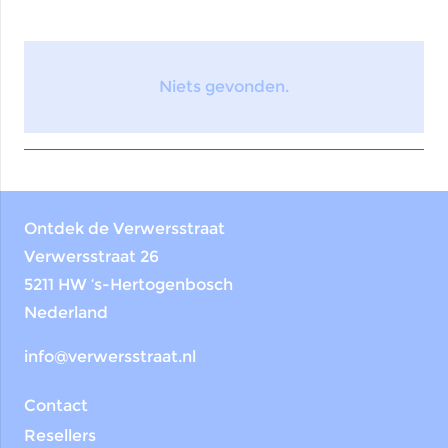
Niets gevonden.
Ontdek de Verwersstraat
Verwersstraat 26
5211 HW ‘s-Hertogenbosch
Nederland
info@verwersstraat.nl
Contact
Resellers