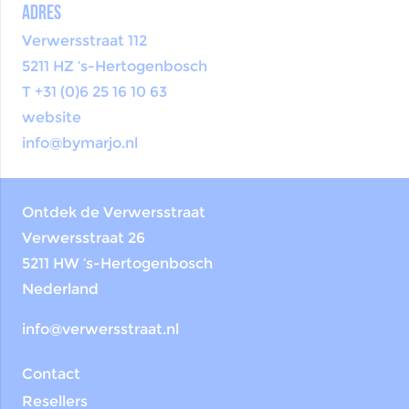
Adres
Verwersstraat 112
5211 HZ ‘s-Hertogenbosch
T +31 (0)6 25 16 10 63
website
info@bymarjo.nl
Ontdek de Verwersstraat
Verwersstraat 26
5211 HW ‘s-Hertogenbosch
Nederland
info@verwersstraat.nl
Contact
Resellers