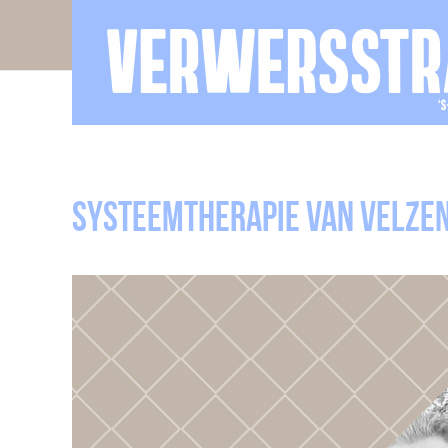
Systeemtherapie Van Velze