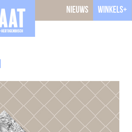
Nieuws
Winkels+
n