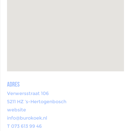
Adres
Verwersstraat 106
5211 HZ ‘s-Hertogenbosch
website
info@burokoek.nl
T 073 613 99 46