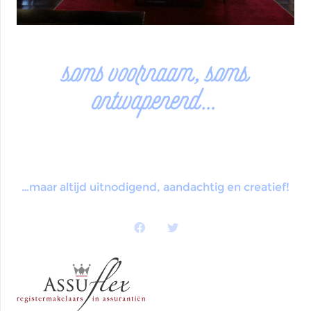
soms voornaam, soms
ontwapenend…
…maar altijd uitnodigend, aandachtig en creatief!