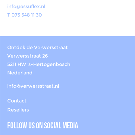
info@assuflex.nl
T 073 548 11 30
Ontdek de Verwersstraat
Verwersstraat 26
5211 HW ‘s-Hertogenbosch
Nederland
info@verwersstraat.nl
Contact
Resellers
Follow us on social media