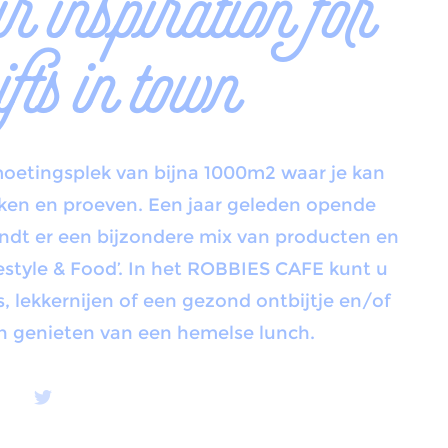
 inspiration for
ifts in town
oetingsplek van bijna 1000m2 waar je kan
rken en proeven. Een jaar geleden opende
indt er een bijzondere mix van producten en
estyle & Food’. In het ROBBIES CAFE kunt u
s, lekkernijen of een gezond ontbijtje en/of
n genieten van een hemelse lunch.