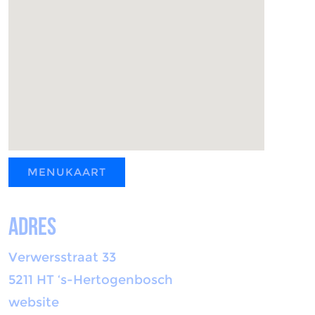
MENUKAART
Adres
Verwersstraat 33
5211 HT ‘s-Hertogenbosch
website