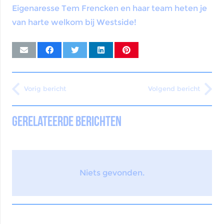
Eigenaresse Tem Frencken en haar team heten je
van harte welkom bij Westside!
Vorig bericht
Volgend bericht
Gerelateerde berichten
Niets gevonden.