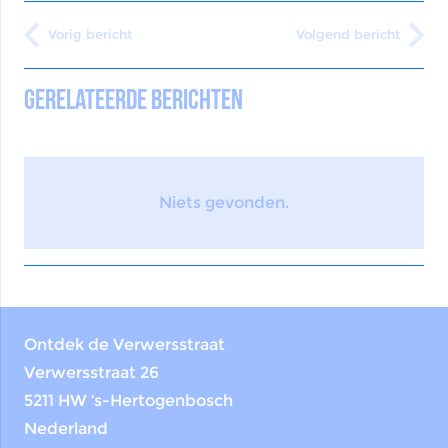
Vorig bericht
Volgend bericht
Gerelateerde berichten
Niets gevonden.
Ontdek de Verwersstraat
Verwersstraat 26
5211 HW ‘s-Hertogenbosch
Nederland