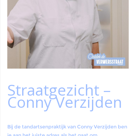
Straatgezicht –
Conny Verzijden
Bij de tandartsenpraktijk van Conny Verzijden ben
je aan het juiste adres als het gaat om