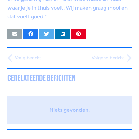
waar je je in thuis voelt. Wij maken graag mooi en
dat voelt goed.”
Vorig bericht
Volgend bericht
Gerelateerde berichten
Niets gevonden.